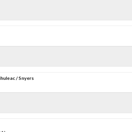
c
huleac / Snyers