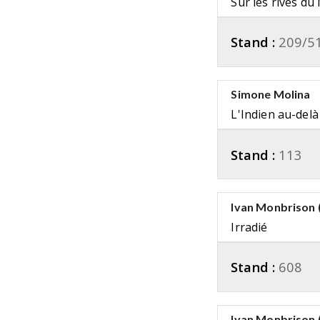
Sur les rives d
Stand :
209/5
Simone Molina
L'Indien au-delà
Stand :
113
Ivan Monbrison 
Irradié
Stand :
608
Ivan Monbrison 