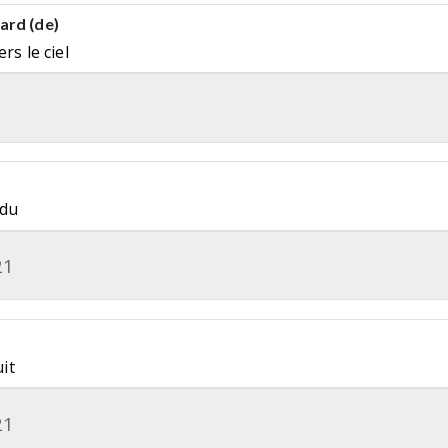
ard (de)
rs le ciel
 du
21
uit
21