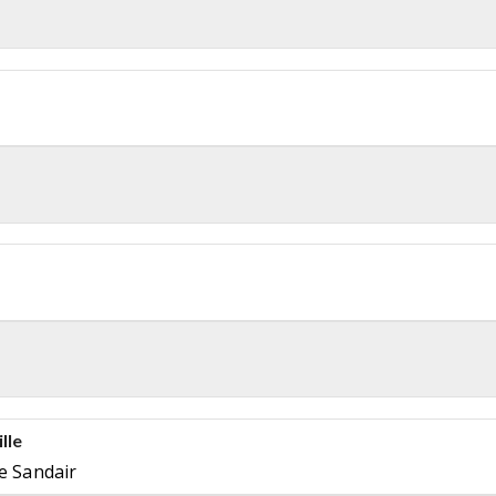
lle
e Sandair