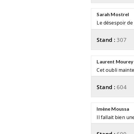
Sarah Mostrel
Le désespoir de
Stand :
307
Laurent Mourey
Cet oubli maint
Stand :
604
Imène Moussa
Il fallait bien un
Stand :
600