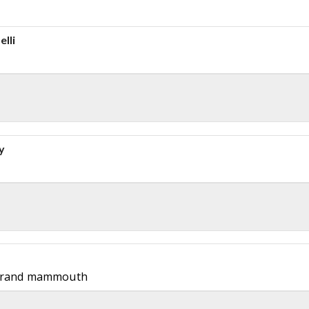
lli
y
 grand mammouth