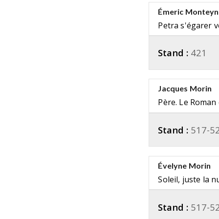
Émeric Monteyn
Petra s'égarer ve
Stand :
421
Jacques Morin
Père. Le Roman
Stand :
517-5
Évelyne Morin
Soleil, juste la n
Stand :
517-5