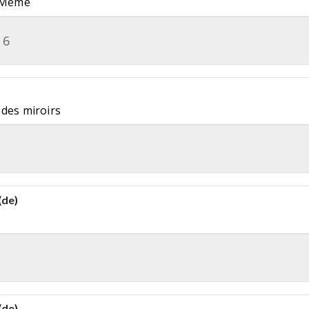
u Même
16
 des miroirs
(de)
(de)