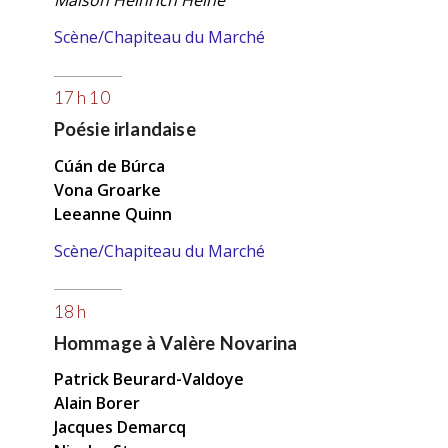
Scène/Chapiteau du Marché
17 h 10
Poésie irlandaise
Cúán de Búrca
Vona Groarke
L
eeanne Quinn
Scène/Chapiteau du Marché
18 h
Hommage à Valère Novarina
Patrick Beurard-Valdoye
Alain Borer
Jacques Demarcq