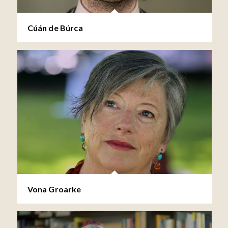
Cúán de Búrca
Vona Groarke