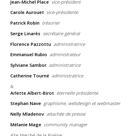
Jean-Michel Place
vice-président
Carole Aurouet
vice-présidente
Patrick Robin
trésorier
Serge Linarès
secrétaire général
Florence Pazzottu
administratrice
Emmanuel Rubio
administrateur
Sylviane Sambor
administratrice
Catherine Tourné
administratrice
&
Arlette Albert-Birot
éternelle présidente
Stephan Nave
graphisme, webdesign et webmaster
Nelly Mladenov
attachée de presse
Mélanie Mage
community manager
43e Marché de la Poésie :