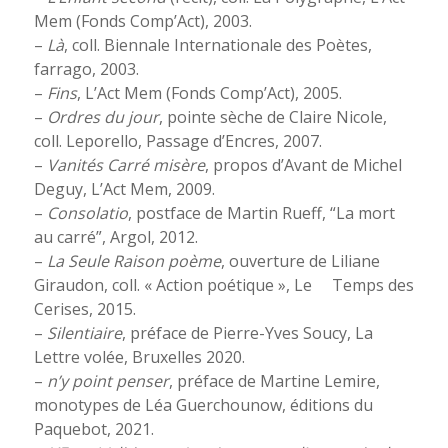
Mem (Fonds Comp’Act), 2003.
–
Là
, coll. Biennale Internationale des Poètes,
farrago, 2003.
–
Fins
, L’Act Mem (Fonds Comp’Act), 2005.
–
Ordres du jour
, pointe sèche de Claire Nicole,
coll. Leporello, Passage d’Encres, 2007.
–
Vanités Carré misère
, propos d’Avant de Michel
Deguy, L’Act Mem, 2009.
–
Consolatio
, postface de Martin Rueff, “La mort
au carré”, Argol, 2012.
–
La Seule Raison poème
, ouverture de Liliane
Giraudon, coll. « Action poétique », Le Temps des
Cerises, 2015.
–
Silentiaire
, préface de Pierre-Yves Soucy, La
Lettre volée, Bruxelles 2020.
–
n’y point penser
, préface de Martine Lemire,
monotypes de Léa Guerchounow,
éditions du
Paquebot, 2021.