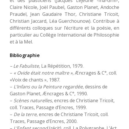
et des plasticiens (Jacques Lejeune -Ina-Grm-,
Claire Nicole, Joël Paubel, Gaston Planet, Andoche
Praudel, Jean Gaudaire Thor, Christiane Tricoit,
Christian Jaccard, Léa Guerchounow). Contribue à
différents colloques sur l’écriture et la poésie, en
particulier au Collège International de Philosophie
et à la Mel.
Bibliographie
– Le Fabuliste,
La Répétition, 1979.
–
« Ovide était notre maître »
, Æncrages & C°, coll.
«Voix de chants », 1987.
–
L’Infans ou la Peinture regardée
, dessins de
Gaston Planet, Æncrages & C°, 1990.
–
Scènes naturelles
, encres de Christiane Tricoit,
coll. Traces, Passage d’Encres, 1999.
–
De la terre
, encres de Christiane Tricoit, coll.
Traces, Passage d’Encres, 2000.
–
L’Enfant second
(récit), coll. La Polygraphe, L’Act