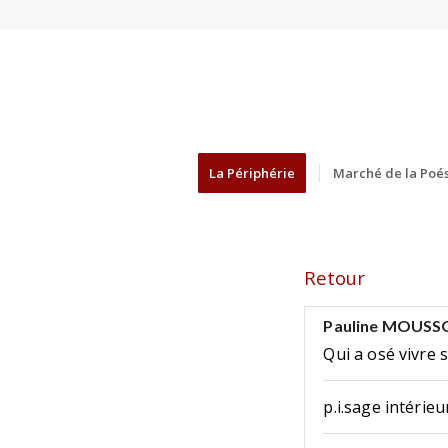
La Périphérie
Marché de la Poés
Retour
Pauline MOUS
Qui a osé vivre 
p.i.sage intérieu