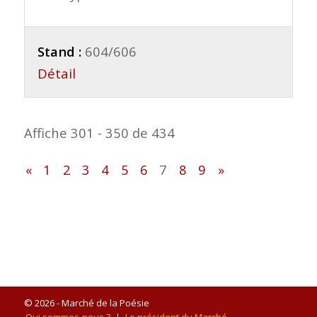
Stand :
604/606
Détail
Affiche 301 - 350 de 434
«
1
2
3
4
5
6
7
8
9
»
© 2026 - Marché de la Poésie
Qui sommes-nous ?
Le président du Marché