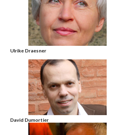
Ulrike Draesner
David Dumortier