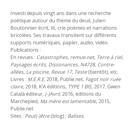
Investi depuis vingt ans dans une recherche
poétique autour du thème du deuil, Julien
Boutonnier écrit, lit, crie poèmes et narrations
bricolées. Ses travaux transitent sur différents
supports numériques, papier, audio, vidéo.
Publications :
En revues :
Catastrophes, remue.net, Terre à ciel,
Paysages écrits, Dissonances, N4728, Contre-
allées, La piscine, Revue 17, Teste
(bientôt), etc.
Livres :
M.E.R.E
, 2018, Publie.net,
Fagot noir ruée
claire
, 2018, K’A éditions,
TYPE 1 BIS
, 2017, Gwen
Català éditeur,
(-)Avril
, 2016, éditions du
Marchepied,
Ma mère est lamentable
, 2015,
Publie.net
Sites :
Peut(-)être
(blog) ;
Balises
.