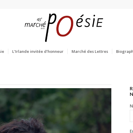
ie
L’Irlande invitée d’honneur
Marché des Lettres
Biograph
R
N
E