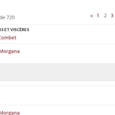
«
1
2
3
 de 720
S ET VISCÈRES
-Combet
a Morgana
a Morgana