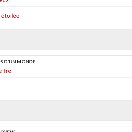
 étoilée
S D'UN MONDE
effre
TOYENS