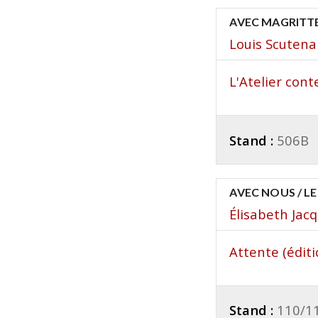
AVEC MAGRITT
Louis Scutena
L'Atelier con
Stand :
506B
AVEC NOUS / L
Élisabeth Jac
Attente (éditio
Stand :
110/1