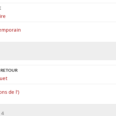
E
ire
temporain
E RETOUR
quet
ns de l')
14