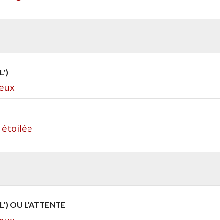
')
yeux
 étoilée
') OU L'ATTENTE
yeux