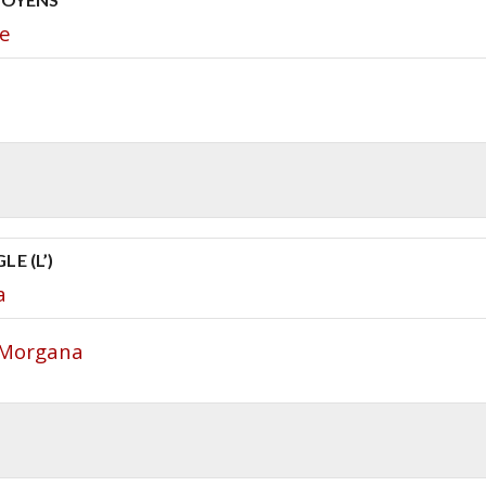
te
E (L’)
a
a Morgana