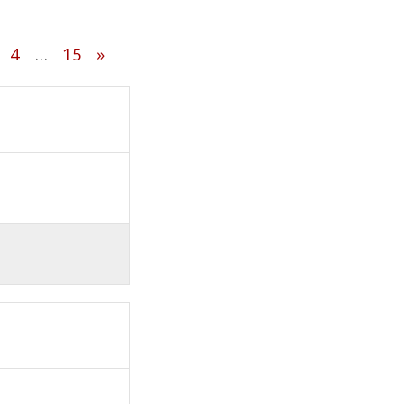
4
…
15
»