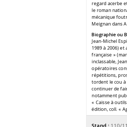
regard acerbe et
le roman nation
mécanique foutr
Meignan dans 
Biographie ou Bi
Jean-Michel Espi
1989 à 2006) et 
française » (mar
inclassable, Jea
opératoires con
répétitions, pr
tordent le cou à
continuer de fair
notamment publié
« Caisse à outil
édition, coll. « 
Stand :
110/1