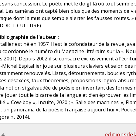
 sans concession. Le poète met le doigt là où tout semble 
al. Les caméras ont capté bien plus que des moments de vie
aque dont la musique semble alerter les fausses routes. » 
ADDICT-CULTURE)
bliographie de l'auteur :
tallier est né en 1957. Il est le cofondateur de la revue Ja
a coordonné le numéro du Magazine littéraire sur la « Nou
s 2001). Depuis 2002 il se consacre exclusivement à l’écritu
n-Michel Espitallier joue sur plusieurs claviers et selon de
stamment renouvelés. Listes, détournements, boucles ryt
oses désaxées, faux théorèmes, propositions logico-absurd
 la notion si galvaudée de poésie en inventant des formes
e jouer tout le bizarre de la langue et d’en éprouver les limi
 « Cow-boy », Inculte, 2020 ; « Salle des machines », Flam
s : un panorama de la poésie française aujourd’hui », Pocke
Agora », 2014).
14
editionsde