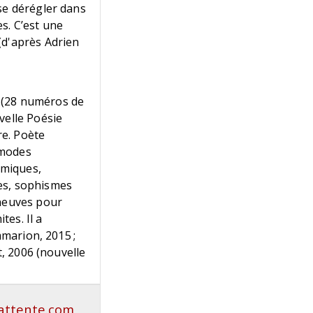
se dérégler dans
s. C’est une
(d'après Adrien
va (28 numéros de
velle Poésie
re. Poète
s modes
hmiques,
es, sophismes
 neuves pour
tes. Il a
marion, 2015 ;
t, 2006 (nouvelle
lattente.com