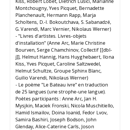
Kiss, Robert Lobet, Dietrich Lusici, Marianne
Montchougny, Yves Picquet, Bernadette
Planchenault, Hermann Rapp, Marja
Scholtens, D.-I. Bokoutchava, S. Sabanadzé,
G. Varendi, Marc Vernier, Nikolaus Werner)
- "Livres d'artistes. Livres-objets
d'installation" (Anne Arc, Marie Christine
Bourven, Serge Chamchinov, Collectif [[dbl-
j]], Helmut Hannig, Hans Huyghebaert, Ilona
Kiss, Yves Picquet, Caroline Saltzwedel,
Helmut Schultze, Groupe Sphinx Blanc,
Guilio Varendi, Nikolaus Werner)
- Le poème "Le Bateau ivre" en traduction
de 25 langues (une strophe-une langue).
Poètes participants : Anne Arc, Jan H.
Mysjkin, Maciek Fronski, Nicola Muschitiello,
Hamid Ismailov, Doina Ioanid, Fedor Lvov,
Samira Bashiri, Joseph Bodson, John
Glenday, Alice-Caterine Carls, Joson