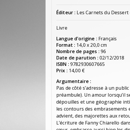
Éditeur :
Les Carnets du Dessert
Livre
Langue d'origine :
Français
Format :
14,0 x 20,0 cm
Nombre de pages :
96
Date de parution :
02/12/2018
ISBN :
9782930607665
Prix :
14,00 €
Argumentaire :
Pas de côté s’adresse à un public a
préambule). Un amour lorsqu’il s
dépouilles et une géographie inti
les contours des embrasements et 
advient, des majorettes aux reto
L’écriture de Fanny Chiarello dans
cœur, embrasse aussi bien les dis