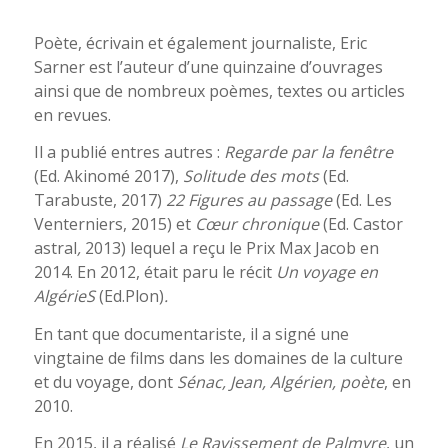
Poète, écrivain et également journaliste, Eric
Sarner est l’auteur d’une quinzaine d’ouvrages
ainsi que de nombreux poèmes, textes ou articles
en revues.
Il a publié entres autres :
Regarde par la fenêtre
(Ed. Akinomé 2017),
Solitude des mots
(Ed.
Tarabuste, 2017)
22 Figures au passage
(Ed. Les
Venterniers, 2015) et
Cœur chronique
(Ed. Castor
astral
,
2013) lequel a reçu le Prix Max Jacob en
2014. En 2012, était paru le récit
Un voyage en
AlgérieS
(Ed.Plon)
.
En tant que documentariste, il a signé une
vingtaine de films dans les domaines de la culture
et du voyage, dont
Sénac, Jean, Algérien, poète
, en
2010.
En 2015, il a réalisé
Le Ravissement de Palmyre
, un