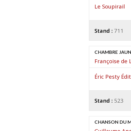
Le Soupirail
Stand :
711
CHAMBRE JAU
Françoise de 
Éric Pesty Édi
Stand :
523
CHANSON DU MA
Guillaume Apo