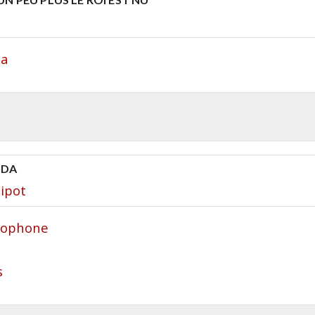
a
za
 DA
ipot
ncophone
s