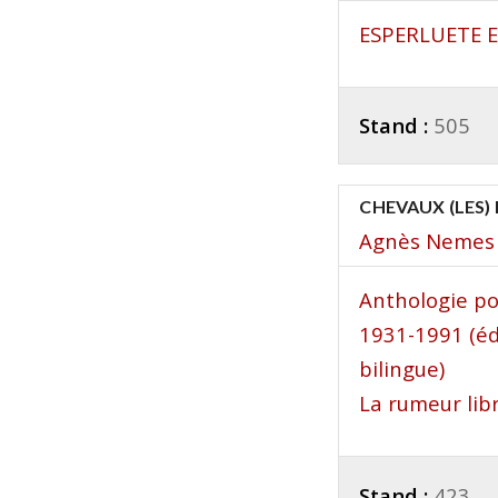
ESPERLUETE 
Stand :
505
CHEVAUX (LES) 
Agnès Nemes
Anthologie p
1931-1991 (éd
bilingue)
La rumeur lib
Stand :
423