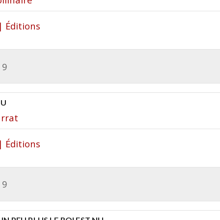
| Éditions
19
NU
arrat
| Éditions
19
N PEU PLUS LE ROI EST NU