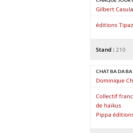
Gilbert Casul
éditions Tipa
Stand :
210
CHAT BA DA BA
Dominique Ch
Collectif fra
de haïkus
Pippa édition