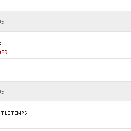
05
RT
BER
05
ET LE TEMPS