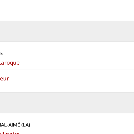
NE
Laroque
teur
L-AIMÉ (LA)
llinaire