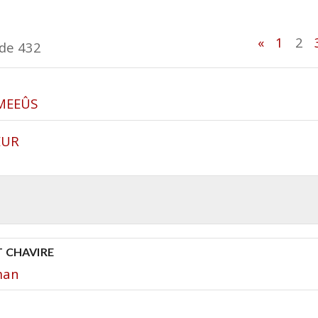
«
1
2
 de 432
 MEEÛS
EUR
T CHAVIRE
man