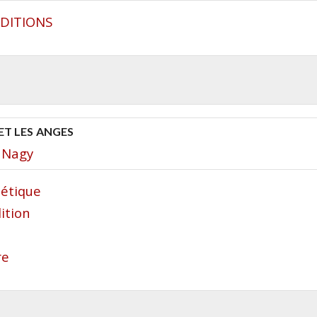
EDITIONS
ET LES ANGES
 Nagy
oétique
ition
re