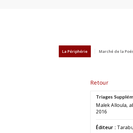
La Périphérie
Marché de la Poés
Retour
Triages Supplé
Malek Alloula, a
2016
Éditeur :
Tarabu