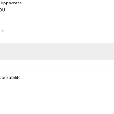
 Hippocrate
OU
mos
ponsabilité