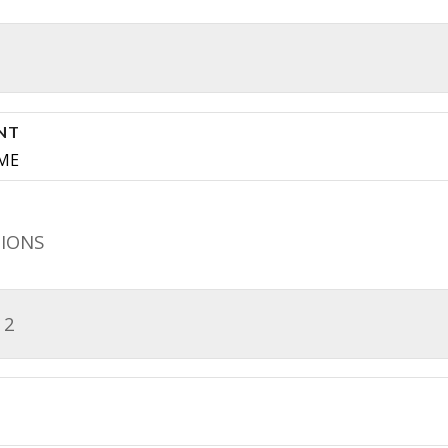
NT
ME
IONS
12