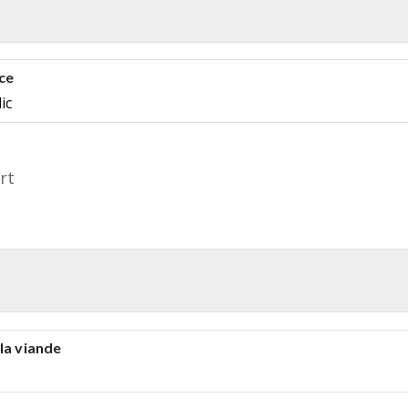
ce
ic
rt
la viande