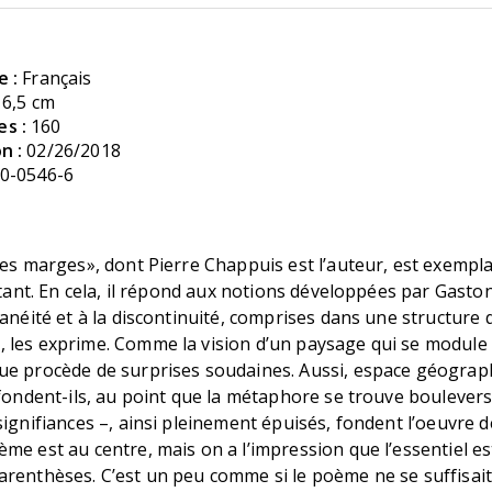
e :
Français
16,5 cm
s :
160
n :
02/26/2018
0-0546-6
nes marges», dont Pierre Chappuis est l’auteur, est exempl
nstant. En cela, il répond aux notions développées par Gast
tanéité et à la discontinuité, comprises dans une structure q
 les exprime. Comme la vision d’un paysage qui se module 
ue procède de surprises soudaines. Aussi, espace géograp
nfondent-ils, au point que la métaphore se trouve boulever
signifiances –, ainsi pleinement épuisés, fondent l’oeuvre d
me est au centre, mais on a l’impression que l’essentiel es
renthèses. C’est un peu comme si le poème ne se suffisait 