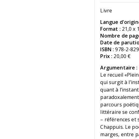
Livre
Langue d'origin
Format :
21,0 x 
Nombre de page
Date de parutio
ISBN :
978-2-829
Prix :
20,00 €
Argumentaire :
Le recueil «Plei
qui surgit à l’i
quant à l’instan
paradoxalement,
parcours poétiq
littéraire se co
– références et 
Chappuis. Le poè
marges, entre pa