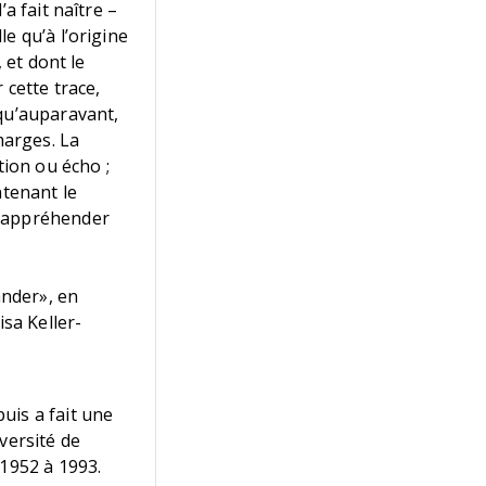
a fait naître –
e qu’à l’origine
 et dont le
 cette trace,
 qu’auparavant,
marges. La
tion ou écho ;
ntenant le
d’appréhender
änder», en
isa Keller-
uis a fait une
versité de
 1952 à 1993.