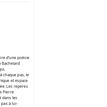
aire d’une poésie
on Bachelard
ui,
à chaque pas, le
hique et espace
sée. Les repères
e Pierre
t dans les
pas à lui-