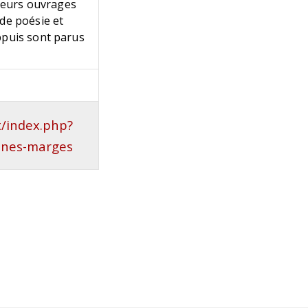
sieurs ouvrages
 de poésie et
ppuis sont parus
t/index.php?
eines-marges