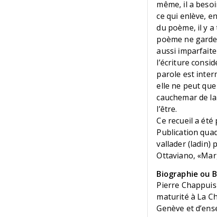
même, il a besoi
ce qui enlève, e
du poème, il y a 
poème ne garde p
aussi imparfaite
l’écriture consi
parole est inter
elle ne peut que
cauchemar de la
l’être.
Ce recueil a été 
Publication quad
vallader (ladin)
Ottaviano, «Marg
Biographie ou Bi
Pierre Chappuis 
maturité à La Ch
Genève et d’ense