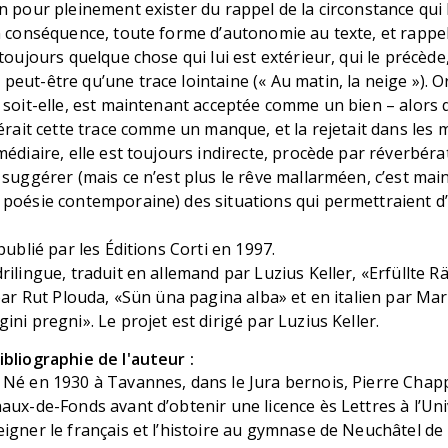
n pour pleinement exister du rappel de la circonstance qui l’
n conséquence, toute forme d’autonomie au texte, et rappell
toujours quelque chose qui lui est extérieur, qui le précède,
eut-être qu’une trace lointaine (« Au matin, la neige »). Or
 soit-elle, est maintenant acceptée comme un bien – alors
dérait cette trace comme un manque, et la rejetait dans les 
médiaire, elle est toujours indirecte, procède par réverbéra
 suggérer (mais ce n’est plus le rêve mallarméen, c’est mai
 poésie contemporaine) des situations qui permettraient 
publié par les Éditions Corti en 1997.
rilingue, traduit en allemand par Luzius Keller, «Erfüllte R
 par Rut Plouda, «Sün üna pagina alba» et en italien par Mar
ini pregni». Le projet est dirigé par Luzius Keller.
bliographie de l'auteur :
Né en 1930 à Tavannes, dans le Jura bernois, Pierre Chapp
aux-de-Fonds avant d’obtenir une licence ès Lettres à l’Uni
igner le français et l’histoire au gymnase de Neuchâtel de