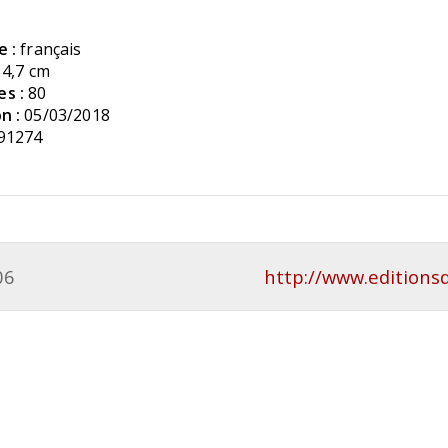
e :
français
14,7 cm
s :
80
n :
05/03/2018
91274
06
http://www.editionsd