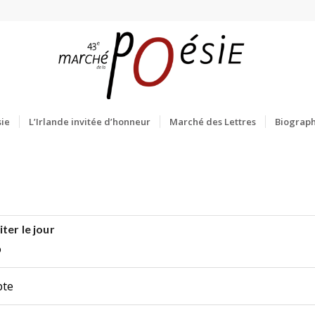
ie
L’Irlande invitée d’honneur
Marché des Lettres
Biograph
ter le jour
o
pte