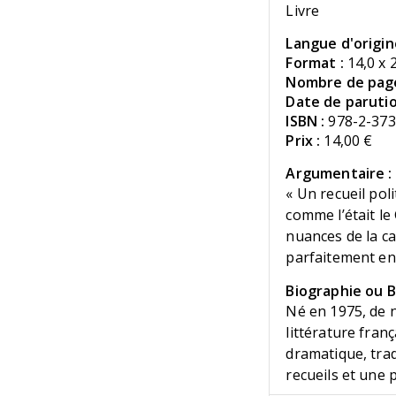
Livre
Langue d'origin
Format :
14,0 x 
Nombre de page
Date de parutio
ISBN :
978-2-373
Prix :
14,00 €
Argumentaire :
« Un recueil pol
comme l’était le
nuances de la car
parfaitement en
Biographie ou Bi
Né en 1975, de n
littérature franç
dramatique, tradu
recueils et une 