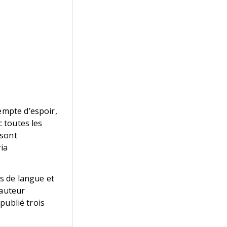
empte d’espoir,
c toutes les
 sont
ia
es de langue et
 auteur
 publié trois