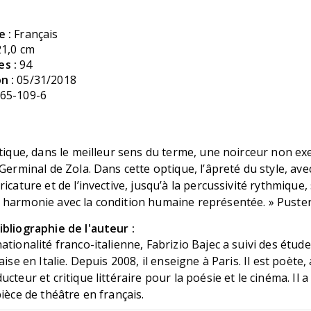
e :
Français
21,0 cm
s :
94
n :
05/31/2018
65-109-6
itique, dans le meilleur sens du terme, une noirceur non ex
 Germinal de Zola. Dans cette optique, l’âpreté du style, ave
icature et de l’invective, jusqu’à la percussivité rythmique,
 harmonie avec la condition humaine représentée. » Puster
bliographie de l'auteur :
ationalité franco-italienne, Fabrizio Bajec a suivi des étud
aise en Italie. Depuis 2008, il enseigne à Paris. Il est poète,
cteur et critique littéraire pour la poésie et le cinéma. Il a
pièce de théâtre en français.