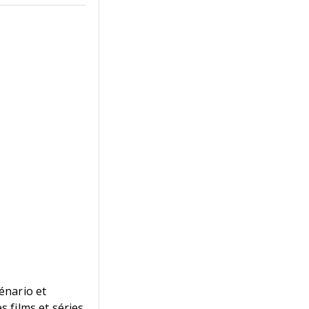
cénario et
s films et séries