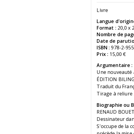
Livre
Langue d'origin
Format :
20,0 x 
Nombre de page
Date de parutio
ISBN :
978-2-955
Prix :
15,00 €
Argumentaire :
Une nouveauté 
ÉDITION BILING
Traduit du Fran
Tirage à reliur
Biographie ou Bi
RENAUD BOUET (
Dessinateur dans
S'occupe de la c
précède la mise e