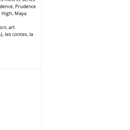
vidence, Prudence
e High, Maya
on, art
, les contes, la