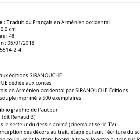
e :
Traduit du Français en Arménien occidental
20,0 cm
s :
48
n :
06/01/2018
5514-2-4
aux éditions SIRANOUCHE
UE dédiée aux contes
çais en Arménien occidental par SIRANOUCHE Éditions
e souple imprimé à 500 exemplaires
bliographie de l'auteur :
dit Renaud B)
 le secteur du dessin animé (cinéma et série TV).
onception des décors au trait, étape qui suit l'écriture du s
n couleurs et le story-board. A travaillé entre autres sur le