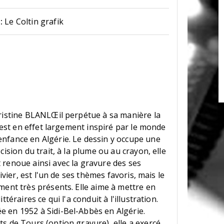
:
Le Coltin grafik
hristine BLANLŒil perpétue à sa manière la
l est en effet largement inspiré par le monde
nfance en Algérie. Le dessin y occupe une
cision du trait, à la plume ou au crayon, elle
 renoue ainsi avec la gravure des ses
livier, est l'un de ses thèmes favoris, mais le
ment très présents. Elle aime à mettre en
téraires ce qui l'a conduit à l'illustration.
 en 1952 à Sidi-Bel-Abbès en Algérie.
s de Tours (option gravure), elle a exercé