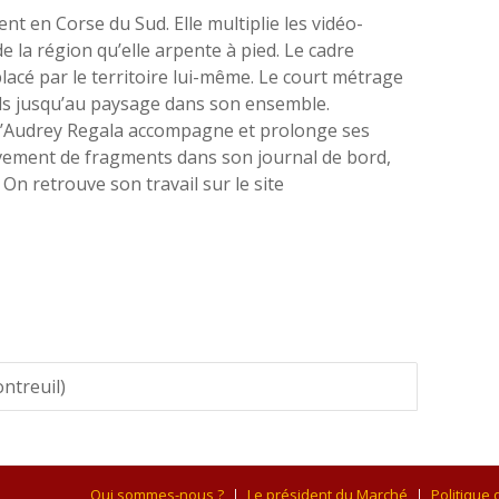
ent en Corse du Sud. Elle multiplie les vidéo-
e la région qu’elle arpente à pied. Le cadre
lacé par le territoire lui-même. Le court métrage
ails jusqu’au paysage dans son ensemble.
ure d’Audrey Regala accompagne et prolonge ses
èvement de fragments dans son journal de bord,
 On retrouve son travail sur le site
ontreuil)
Qui sommes-nous ?
Le président du Marché
Politique 