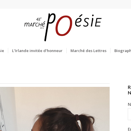
ie
L’Irlande invitée d’honneur
Marché des Lettres
Biograph
R
N
E