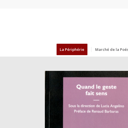
La Périphérie
Marché de la Poés