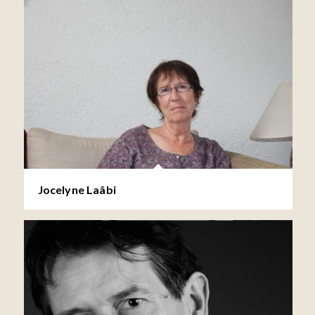
Jocelyne Laâbi