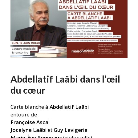
Abdellatif Laâbi dans l’œil
du cœur
Carte blanche à
Abdellatif Laâbi
entouré de :
Françoise Ascal
Jocelyne Laâbi
et
Guy Lavigerie
Marie-Ève Ronveaux
(violoncelle)