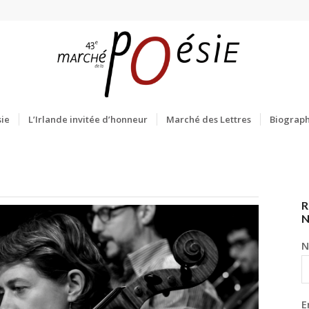
ie
L’Irlande invitée d’honneur
Marché des Lettres
Biograph
R
N
E