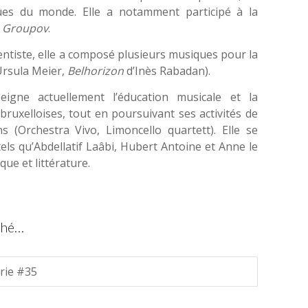
ques du monde. Elle a notamment participé à la
u
Groupov
.
mentiste, elle a composé plusieurs musiques pour la
rsula Meier,
Belhorizon
d’Inès Rabadan).
eigne actuellement l’éducation musicale et la
ruxelloises, tout en poursuivant ses activités de
ns (Orchestra Vivo, Limoncello quartett). Elle se
els qu’Abdellatif Laâbi, Hubert Antoine et Anne le
que et littérature.
hé…
érie #35