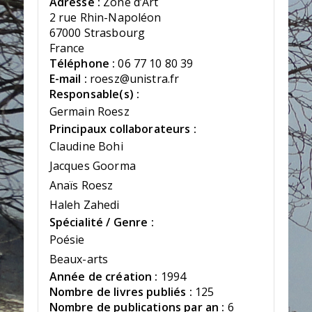
Adresse :
Zone d’Art
2 rue Rhin-Napoléon
67000 Strasbourg
France
Téléphone :
06 77 10 80 39
E-mail :
roesz@unistra.fr
Responsable(s) :
Germain Roesz
Principaux collaborateurs :
Claudine Bohi
Jacques Goorma
Anaïs Roesz
Haleh Zahedi
Spécialité / Genre :
Poésie
Beaux-arts
Année de création :
1994
Nombre de livres publiés :
125
Nombre de publications par an :
6