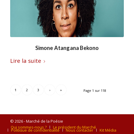
Simone Atangana Bekono
Lire la suite
1
2
3
›
»
Page 1 sur 118
© 2026 - Marché de la Poésie
Qui sommes-nous ?
Le président du Marché
Politique de confidentialité
Nous contacter
Kit Média