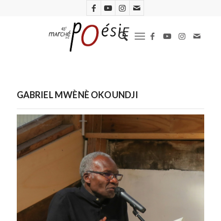
GABRIEL MWÈNÈ OKOUNDJI
Gabriel Mwéné Okoundji. Photo c/i/r/c/é-Marché de la Poésie