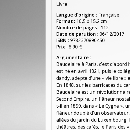
Livre
Langue d'origine :
Française
Format :
10,5 x 15,2 cm
Nombre de pages :
112
Date de parution :
06/12/2017
ISBN :
9782370890450
Prix :
8,90 €
Argumentaire :
Baudelaire à Paris, c’est d’abord 
est né en avril 1821, puis le coll
dandy, adepte d’une « vie libre » 
En 1848, sur les barricades du car
Baudelaire est un révolutionnaire 
Second Empire, un flâneur nostalg
t-il en 1859, dans « Le Cygne », 
flâneur doublé d’un observateur, qu
allées du jardin du Luxembourg. I
théâtres, des cafés, le Paris des «