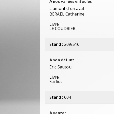
À nos vallées enfouies
L'amont d'un aval
BERAEL Catherine
Livre
LE COUDRIER
Stand :
209/516
À son défunt
Eric Sautou
Livre
Faï fioc
Stand :
604
À vanzar