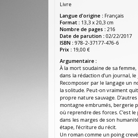
Livre
Langue d'origine :
Français
Format :
13,3 x 20,3 cm
Nombre de pages :
216
Date de parution :
02/22/2017
ISBN :
978-2-37177-476-6
Prix :
19,00 €
Argumentaire :
À la mort soudaine de sa femme,
dans la rédaction d’un journal, le 
Recomposer par le langage un no
la solitude. Peut-on vraiment quitt
propre nature sauvage. D’autres 
montagne embrumés, bergerie pe
où reprendre des forces. C’est l
dans les marges de son humanité 
étape, l’écriture du récit.
Un roman comme un poing crevé d