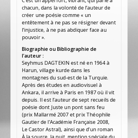
C’est un appel fort, vibrant, qui parle à
chacun, dans la volonté de l’auteur de
créer une poésie comme « un
entêtement à ne pas se résigner devant
l’injustice, à ne pas abdiquer face au
pouvoir ».
Biographie ou Bibliographie de
l'auteur :
Seyhmus DAGTEKIN est né en 1964 à
Harun, village kurde dans les
montagnes du sud-est de la Turquie.
Après des études en audiovisuel à
Ankara, il arrive à Paris en 1987 où il vit
depuis. Il est l’auteur de sept recueils de
poésie dont Juste un pont sans feu
(prix Mallarmé 2007 et prix Théophile
Gautier de l’Académie Française 2008,
Le Castor Astral), ainsi que d’un roman
À la source, la nuit, mention spéciale du