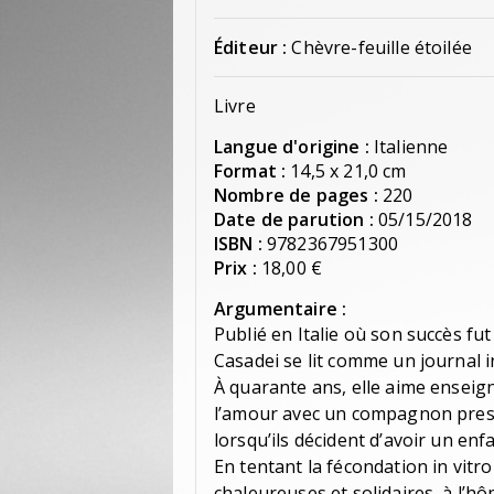
Éditeur :
Chèvre-feuille étoilée
Livre
Langue d'origine :
Italienne
Format :
14,5 x 21,0 cm
Nombre de pages :
220
Date de parution :
05/15/2018
ISBN :
9782367951300
Prix :
18,00 €
Argumentaire :
Publié en Italie où son succès fu
Casadei se lit comme un journal i
À quarante ans, elle aime enseig
l’amour avec un compagnon presq
lorsqu’ils décident d’avoir un enf
En tentant la fécondation in vitro
chaleureuses et solidaires, à l’hô