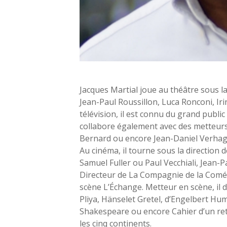
Jacques Martial
joue au théâtre sous l
Jean-Paul Roussillon, Luca
Ronconi
, I
télévision, il est connu du grand public
collabore également avec des metteurs
Bernard ou encore Jean-Daniel
Verha
Au cinéma, il tourne sous la direction 
Samuel Fuller ou Paul
Vecchiali
, Jean-
Directeur de
La Compagnie de la Comé
scène
L’Échange
. Metteur en scène, il 
Pliya
,
Hänsel
et Gretel
,
d’Engelbert
Hum
Shakespeare ou encore
Cahier d’un re
les cinq continents.