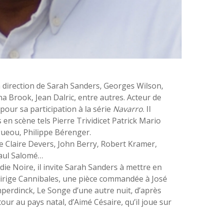
a direction de Sarah Sanders, Georges Wilson,
rina Brook, Jean
Dalric
, entre autres. Acteur de
 pour sa participation à la série
Navarro
. Il
 en scène tels Pierre
Trividic
et Patrick Mario
gue
ou, Philippe Bérenger.
de Claire Devers, John Berry, Robert Kramer,
Paul Salomé…
die Noire
, il invite Sarah Sanders à mettre en
dirige
Cannibales
, une pièce commandée à José
perdinck
,
Le Songe d’une autre nuit
, d’après
tour au pays natal
, d’Aimé Césaire, qu’il joue sur