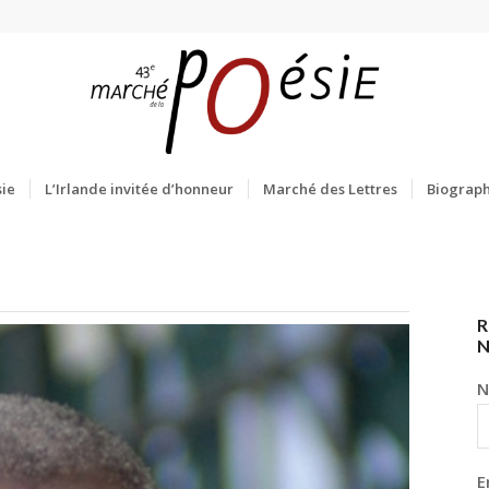
ie
L’Irlande invitée d’honneur
Marché des Lettres
Biograph
R
N
E