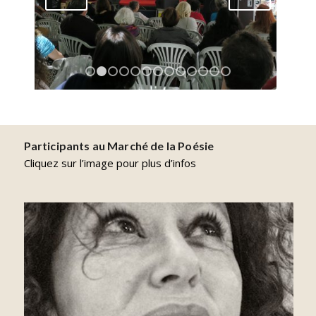
1
2
3
4
5
6
7
8
9
10
11
12
13
Participants au Marché de la Poésie
Cliquez sur l’image pour plus d’infos