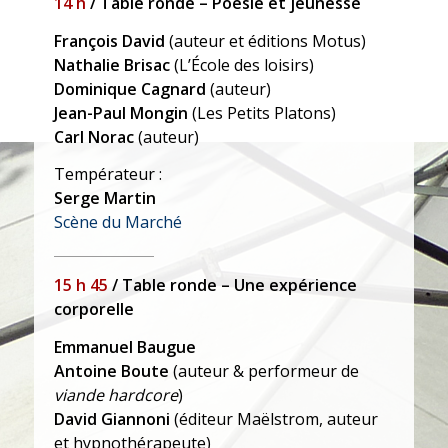
14 h
/ Table ronde – Poésie et jeunesse
François David
(auteur et éditions Motus)
Nathalie Brisac
(L’École des loisirs)
Dominique Cagnard
(auteur)
Jean-Paul Mongin
(Les Petits Platons)
Carl Norac
(auteur)
Températeur :
Serge Martin
Scène du Marché
15 h 45
/ Table ronde – Une expérience
corporelle
Emmanuel Baugue
Antoine Boute
(auteur & performeur de
viande hardcore
)
David Giannoni
(éditeur Maëlstrom, auteur
et hypnothérapeute)