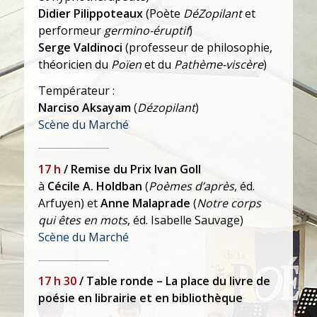
Didier Pilippoteaux
(Poète
DéZopilant
et
performeur
germino-éruptif
)
Serge Valdinoci
(professeur de philosophie,
théoricien du
Poïen
et du
Pathème-viscère
)
Températeur :
Narciso Aksayam
(
Dézopilant
)
Scène du Marché
17 h
/ Remise du Prix Ivan Goll
à
Cécile A. Holdban
(
Poèmes d’après
, éd.
Arfuyen) et
Anne Malaprade
(
Notre corps
qui êtes en mots
, éd. Isabelle Sauvage)
Scène du Marché
17 h 30
/ Table ronde – La place du livre de
poésie en librairie et en bibliothèque