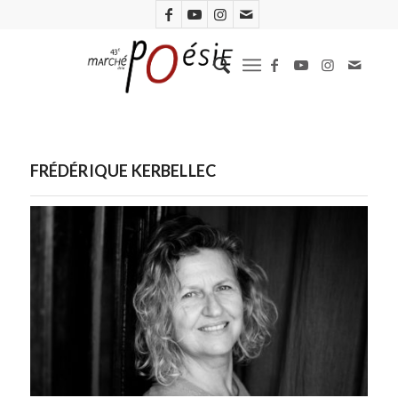
FRÉDÉRIQUE KERBELLEC
Frédérique Kerbellec. Photo Chloé Kritharas Devienne