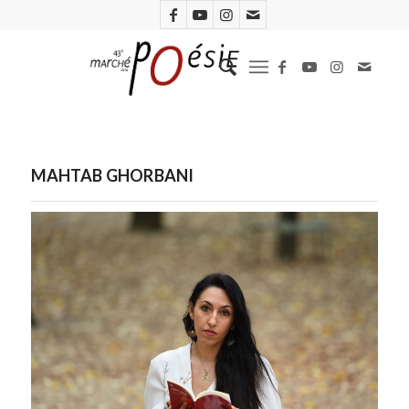
MAHTAB GHORBANI
Mahtab Ghorbani (Mairie du Val de Reuil)