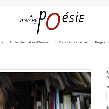
ie
L’Irlande invitée d’honneur
Marché des Lettres
Biograph
R
N
E