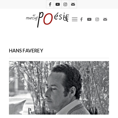
HANS FAVEREY
Hans Faverey. Photo : Steye Raviez