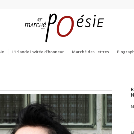
ie
L’Irlande invitée d’honneur
Marché des Lettres
Biograph
R
N
E