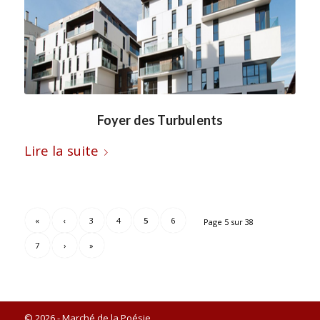
Foyer des Turbulents
Lire la suite
«
‹
3
4
5
6
Page 5 sur 38
7
›
»
© 2026 - Marché de la Poésie