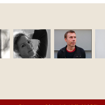
Sophie Loizeau
Matton
Mo
François
Sa