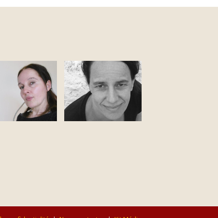
ussempès
Cécile Portier
ndra