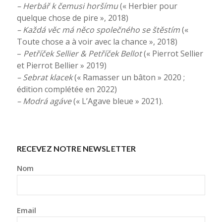
– Herbář k čemusi horšímu
(« Herbier pour
quelque chose de pire », 2018)
– Každá věc má něco společného se štěstím
(«
Toute chose a à voir avec la chance », 2018)
–
Petříček Sellier & Petříček Bellot
(« Pierrot Sellier
et Pierrot Bellier » 2019)
– Sebrat klacek
(« Ramasser un bâton » 2020 ;
édition complétée en 2022)
– Modrá agáve
(« L’Agave bleue » 2021).
RECEVEZ NOTRE NEWSLETTER
Nom
Email