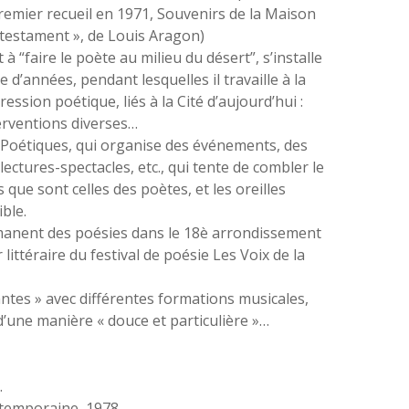
Premier recueil en 1971, Souvenirs de la Maison
 testament », de Louis Aragon)
 “faire le poète au milieu du désert”, s’installe
e d’années, pendant lesquelles il travaille à la
sion poétique, liés à la Cité d’aujourd’hui :
terventions diverses…
is Poétiques, qui organise des événements, des
lectures-spectacles, etc., qui tente de combler le
s que sont celles des poètes, et les oreilles
ible.
manent des poésies dans le 18è arrondissement
littéraire du festival de poésie Les Voix de la
tantes » avec différentes formations musicales,
d’une manière « douce et particulière »…
.
ntemporaine
, 1978