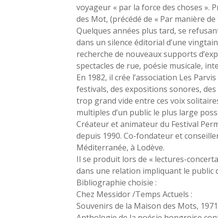
voyageur « par la force des choses ». 
des Mot, (précédé de « Par manière de
Quelques années plus tard, se refusant à
dans un silence éditorial d’une vingtain
recherche de nouveaux supports d’expres
spectacles de rue, poésie musicale, in
En 1982, il crée l’association Les Parv
festivals, des expositions sonores, des 
trop grand vide entre ces voix solitaire
multiples d’un public le plus large poss
Créateur et animateur du Festival Per
depuis 1990. Co-fondateur et conseiller 
Méditerranée, à Lodève.
Il se produit lors de « lectures-concer
dans une relation impliquant le public 
Bibliographie choisie :
Chez Messidor /Temps Actuels :
Souvenirs de la Maison des Mots
, 1971
Anthologie de la poésie hongroise co