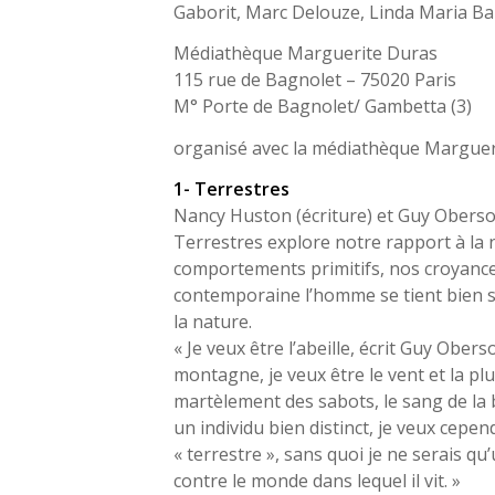
Gaborit, Marc Delouze, Linda Maria B
Médiathèque Marguerite Duras
115 rue de Bagnolet – 75020 Paris
M° Porte de Bagnolet/ Gambetta (3)
organisé avec la médiathèque Margueri
1- Terrestres
Nancy Huston (écriture) et Guy Oberso
Terrestres
explore notre rapport à la 
comportements primitifs, nos croyances
contemporaine l’homme se tient bien 
la nature.
« Je veux être l’abeille, écrit Guy Oberso
montagne, je veux être le vent et la pl
martèlement des sabots, le sang de la
un individu bien distinct, je veux cep
« terrestre », sans quoi je ne serais qu
contre le monde dans lequel il vit. »