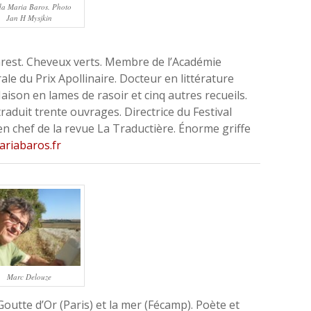
da Maria Baros. Photo
Jan H Mysjkin
arest. Cheveux verts. Membre de l’Académie
le du Prix Apollinaire. Docteur en littérature
ison en lames de rasoir et cinq autres recueils.
aduit trente ouvrages. Directrice du Festival
en chef de la revue La Traductière. Énorme griffe
riabaros.fr
Marc Delouze
Goutte d’Or (Paris) et la mer (Fécamp). Poète et