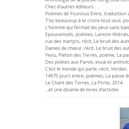
Chez d’autres éditeurs :
Poèmes de Younous Emre
, traduction
T’es beaucoup à te croire tout seul,
poè
L’homme qui fermait les yeux sans bai
Epouvantails
, poèmes, Lanore-littérat
rue des martyrs
, récit, Le bruit des au
Dames de chœur,
récit, Le bruit des au
Yeou, Piéton des Terres
, poème, La pa
Des poètes aux Parvis
, essai et antho
C’est le monde qui parle
, récit, Verdier
14975 jours entre
, poèmes, La passe d
Le Chant des Terres
, La Porte, 2014
…et une dizaine de livres d’artistes