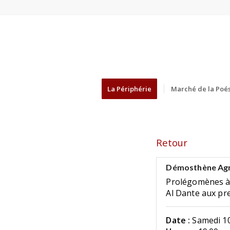
La Périphérie
Marché de la Poés
Retour
Démosthène Agr
Prolégomènes à 
Al Dante aux pr
Date :
Samedi 10