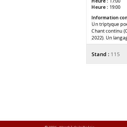
Heure :
17:00
Heure :
19:00
Information co
Un triptyque poé
Chant continu (C
2022). Un langa
Stand :
115