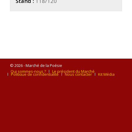
Stand :
118/120
© 2026 - Marché de la Poésie
Qui sommes-nous ?
Le président du Marché
Politique de confidentialité
Nous contacter
Kit Média