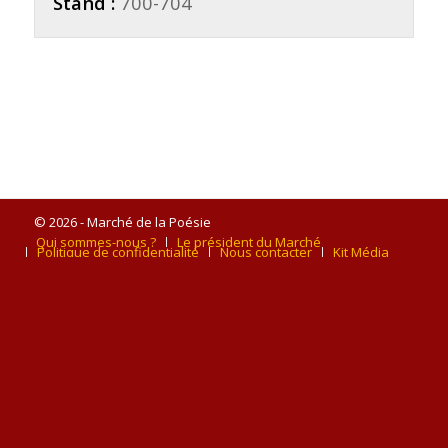
Stand :
700-704
© 2026 - Marché de la Poésie
Qui sommes-nous ?
Le président du Marché
Politique de confidentialité
Nous contacter
Kit Média