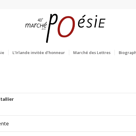
ie
L’Irlande invitée d’honneur
Marché des Lettres
Biograph
tallier
E
ente